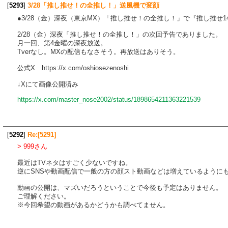
[
5293
]
3/28「推し推せ！の全推し！」送風機で変顔
●3/28（金）深夜（東京MX）「推し推せ！の全推し！」で『推し推せ
2/28（金）深夜「推し推せ！の全推し！」の次回予告でありました。
月一回、第4金曜の深夜放送。
Tverなし。MXの配信もなさそう。再放送はありそう。
公式X https://x.com/oshiosezenoshi
↓Xにて画像公開済み
https://x.com/master_nose2002/status/1898654211363221539
[
5292
]
Re:[5291]
> 999さん
最近はTVネタはすごく少ないですね。
逆にSNSや動画配信で一般の方の顔スト動画などは増えているように
動画の公開は、マズいだろうということで今後も予定はありません。
ご理解ください。
※今回希望の動画があるかどうかも調べてません。