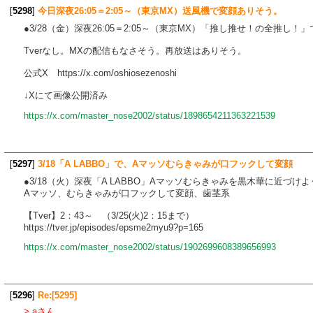
[
5298
]
今日深夜26:05＝2:05～（東京MX）送風機で変顔ありそう。
●3/28（金）深夜26:05＝2:05～（東京MX）「推し推せ！の全推
Tverなし。MXの配信もなさそう。再放送はありそう。
公式X https://x.com/oshiosezenoshi
↓Xにて画像公開済み
https://x.com/master_nose2002/status/1898654211363221539
[
5297
]
3/18「A LABBO」で、Aマッソむらきゃみが口フックして変顔
●3/18（火）深夜「A LABBO」Aマッソむらきゃみを黒木華に近づけ
Aマッソ、むらきゃみが口フックして変顔、歯茎系
【Tver】2：43～ （3/25(火)2：15まで）
https://tver.jp/episodes/epsme2myu9?p=165
https://x.com/master_nose2002/status/1902699608389656993
[
5296
]
Re:[5295]
> aさん