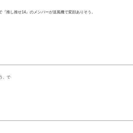
し！」で『推し推せ14』のメンバーが送風機で変顔ありそう。
よう、で