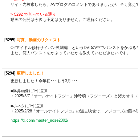
サイト内検索したら、AVブログのコメントでありましたが、全く覚えて
> 5292 で言っている通り
動画の公開は今後も予定はありません。ご理解ください。
[
5295
]
写真、動画のリクエスト
O2アイドル修行サイパン激闘編、というDVDの中でパンストをかぶ
また、何人パンストをかぶっていたかも教えていただきたいです。
[
5294
]
更新しました！
更新しました！今年初･･･もう3月･･･
■豚鼻画像に1件追加
・2025/3/7「オールナイトフジコ」沖玲萌（フジコーズ）と渚カオ
■小ネタに1件追加
・2025/2/28「オールナイトフジコ」の過去映像で、フジコーズの藤
https://x.com/master_nose2002/