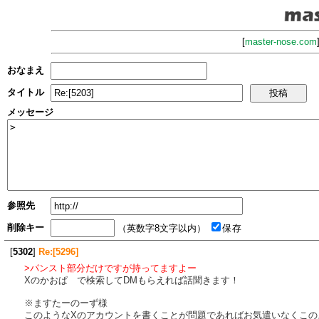
[
master-nose.com
おなまえ
タイトル
メッセージ
参照先
削除キー
（英数字8文字以内）
保存
[
5302
]
Re:[5296]
>パンスト部分だけですが持ってますよー
Xのかおぱ で検索してDMもらえれば話聞きます！
※ますたーのーず様
このようなXのアカウントを書くことが問題であればお気遣いなくこの