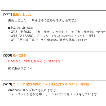
[
5301
]
更新しました！
更新しました！3件目は特に微妙なネタかもですが
■小ネタに3件追加
・3/28（東京MX）「推し推せ！の全推し！」で『推し推せ14』のひ
・3/18「A LABBO」 Aマッソ、むらきゃみが口フックして変顔
・3/9 「乃木坂工事中」矢久保美緒の微妙な豚鼻＋おまけ
[
5300
]
Re:[5299]
> SSさん、情報ありがとうございます！
後で返信予定です！
[
5299
]
コミック 悪役令嬢のデレは俺だけにバレている 1巻2話
Amazonのサンプルでも見れますが、
シャルロットが悪役令嬢・リーシャに指で鼻フックをしています。