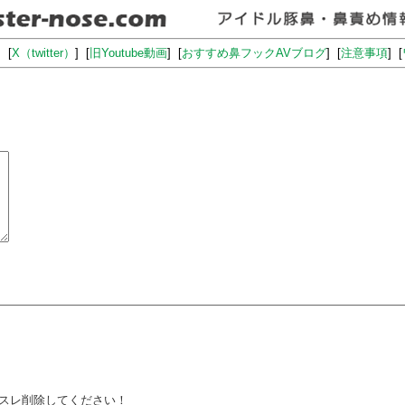
] [
X（twitter）
] [
旧Youtube動画
] [
おすすめ鼻フックAVブログ
] [
注意事項
] [
スレ削除してください！