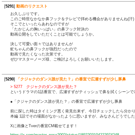
[
5291
]
動画のリクエスト
お久しぶりです。
このご時世なかなか鼻フックをテレビで拝める機会がありませんね(汗)
そこでといったらあれなのですが
「たかじんの胸いっぱい」の鼻フック対決の
動画公開をしていただくことは可能でしょうか。
決して可愛い面々ではありませんが
虻ちゃんの鼻フックが強烈だったので
動画で見たくなった次第です。
ぜひマスターノーズ様、ご検討よろしくお願いいたします。
[
5290
]
「クジャクのダンス誰が見た？」の番宣で広瀬すずが少し豚鼻
> 5277 クジャクのダンス誰が見た？
というドラマの1話番宣で、広瀬すずがティッシュで鼻を拭くシーンで
●「クジャクのダンス誰が見た？」の番宣で広瀬すずが少し豚鼻
前に探した時はタイミング悪く発見出来ず、今日チェックしたら分か
本編 1話でその場面がなかったように思いますが、みなさんどうでし
Xに画像とTverの番宣CM載せてます！
https://x.com/master_nose2002/status/1892203104222974248