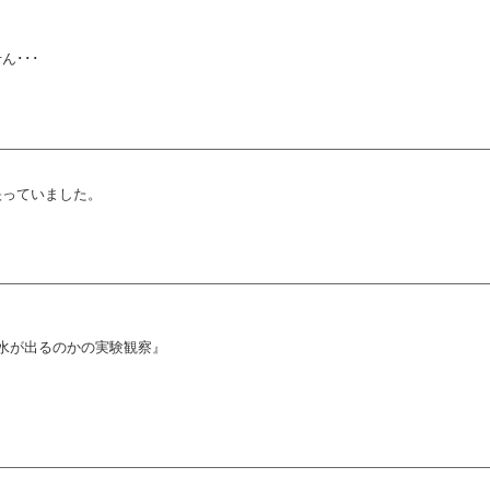
！
･･･
映っていました。
水が出るのかの実験観察』