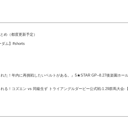
クまとめ（都度更新予定）
】#shorts
年内に再挑戦したいベルトがある。』5★STAR GP--8.27後楽園ホール大
コズエン vs 同級生ず トライアングルダービー公式戦-1.29群馬大会-【S