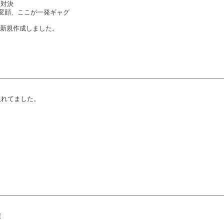
き対決
が変顔、ここが一発ギャグ
を新規作成しました。
入れてました。
撲