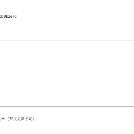
2dc9b1e7d
まとめ（都度更新予定）