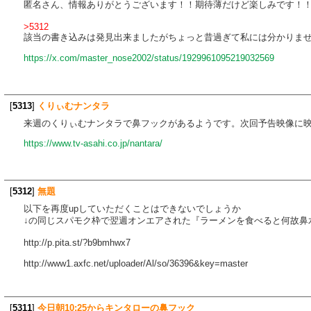
匿名さん、情報ありがとうございます！！期待薄だけど楽しみです！
>5312
該当の書き込みは発見出来ましたがちょっと昔過ぎて私には分かりません
https://x.com/master_nose2002/status/1929961095219032569
[
5313
]
くりぃむナンタラ
来週のくりぃむナンタラで鼻フックがあるようです。次回予告映像に
https://www.tv-asahi.co.jp/nantara/
[
5312
]
無題
以下を再度upしていただくことはできないでしょうか
↓の同じスパモク枠で翌週オンエアされた『ラーメンを食べると何故鼻
http://p.pita.st/?b9bmhwx7
http://www1.axfc.net/uploader/Al/so/36396&key=master
[
5311
]
今日朝10:25からキンタローの鼻フック