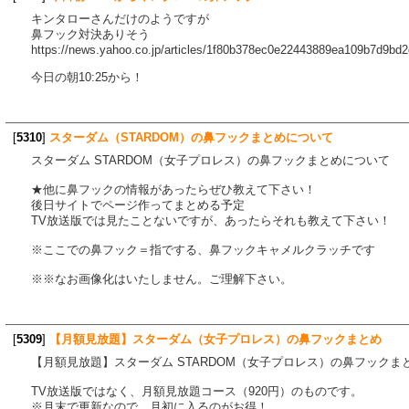
キンタローさんだけのようですが
鼻フック対決ありそう
https://news.yahoo.co.jp/articles/1f80b378ec0e22443889ea109b7d9bd
今日の朝10:25から！
[
5310
]
スターダム（STARDOM）の鼻フックまとめについて
スターダム STARDOM（女子プロレス）の鼻フックまとめについて
★他に鼻フックの情報があったらぜひ教えて下さい！
後日サイトでページ作ってまとめる予定
TV放送版では見たことないですが、あったらそれも教えて下さい！
※ここでの鼻フック＝指でする、鼻フックキャメルクラッチです
※※なお画像化はいたしません。ご理解下さい。
[
5309
]
【月額見放題】スターダム（女子プロレス）の鼻フックまとめ
【月額見放題】スターダム STARDOM（女子プロレス）の鼻フック
TV放送版ではなく、月額見放題コース（920円）のものです。
※月末で更新なので、月初に入るのがお得！