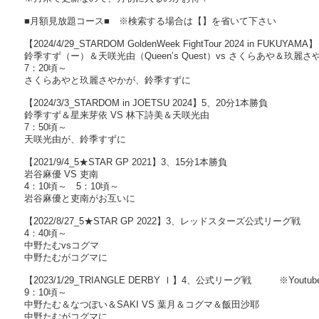
■月額見放題コース■ ※検索する場合は【】を省いて下さい
【2024/4/29_STARDOM GoldenWeek FightTour 2024 in 
鈴季すず（ー）＆天咲光由（Queen’s Quest）vs さくらあや＆玖麗さやか
7：20頃～
さくらあやと玖麗さやかが、鈴季すずに
【2024/3/3_STARDOM in JOETSU 2024】5、20分1本勝負
鈴季すず＆星来芽依 VS 林下詩美＆天咲光由
7：50頃～
天咲光由が、鈴季すずに
【2021/9/4_5★STAR GP 2021】3、15分1本勝負
岩谷麻優 VS 吏南
4：10頃～ 5：10頃～
岩谷麻優と吏南がお互いに
【2022/8/27_5★STAR GP 2022】3、レッドスターズ公式リーグ戦 
4：40頃～
中野たむvsコグマ
中野たむがコグマに
【2023/1/29_TRIANGLE DERBY Ⅰ】4、公式リーグ戦 ※Yout
9：10頃～
中野たむ＆なつぽい＆SAKI VS 葉月＆コグマ＆飯田沙耶
中野たむがコグマに