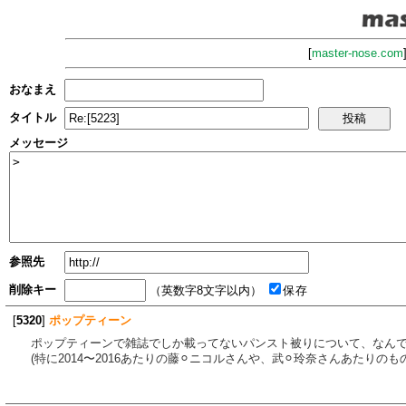
[
master-nose.com
おなまえ
タイトル
メッセージ
参照先
削除キー
（英数字8文字以内）
保存
[
5320
]
ポップティーン
ポップティーンで雑誌でしか載ってないパンスト被りについて、なん
(特に2014〜2016あたりの藤⚪︎ニコルさんや、武⚪︎玲奈さんあたりの