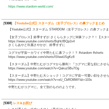
https://www.stardom-world.com/
[
5308
]
【Youtube公式】スターダム（女子プロレス）の鼻フックまとめ
【Youtube公式】スターダム STARDOM（女子プロレス）の鼻フッ
【女子プロレス】鈴季すずが さくららタッグにW鼻フック？！【スターダム
https://www.youtube.com/shorts/BqHcfBQp2x4
さくらあやと玖麗さやかが、鈴季すずに
------------------------------------------
コグマが宇宙一カワイイ中野たむに鼻フック！？ #stardom #shorts
https://www.youtube.com/shorts/lSfwwUSgKz8
【スターダム】中野たむがコグマから勝利！『コグマに変な顔にさせられた！
https://www.youtube.com/watch?v=Qakuz5Bu7Og
【スターダム】中野たむ大ショック！コグマに宇宙一可愛い顔をさせられる！
https://www.youtube.com/watch?v=eU_CbROl8WY&t=103s
------------------------------------------
中野たむがコグマに。全て別のもののようです。
[
5307
]
レス＆お詫び