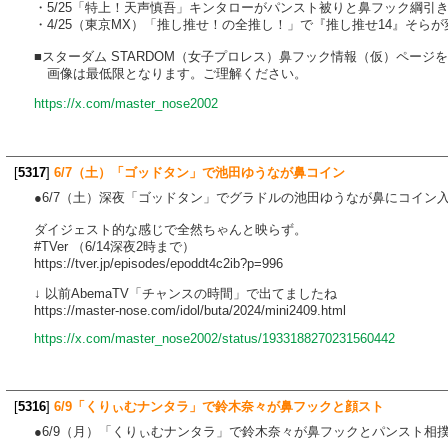
・5/25「特上！天声慎吾」キンタローがパンスト被りと鼻フック綱引
・4/25（東京MX）「推し推せ！の全推し！」で『推し推せ14』そら
■スターダム STARDOM（女子プロレス）鼻フック情報（仮）ページ
画像は最低限となります。ご理解ください。
https://x.com/master_nose2002
[
5317
]
6/7（土）「ゴッドタン」で池田ゆうなが鼻コイン
●6/7（土）深夜「ゴッドタン」でグラドルの池田ゆうなが鼻にコイン
ダイジェスト的な感じで全然ちゃんと映らず。
#TVer （6/14深夜2時まで）
https://tver.jp/episodes/epoddt4c2ib?p=996
↓ 以前AbemaTV「チャンスの時間」で出てましたね
https://master-nose.com/idol/buta/2024/mini2409.html
https://x.com/master_nose2002/status/1933188270231560442
[
5316
]
6/9「くりぃむナンタラ」で鈴木奈々が鼻フックと顔スト
●6/9（月）「くりぃむナンタラ」で鈴木奈々が鼻フックとパンスト相