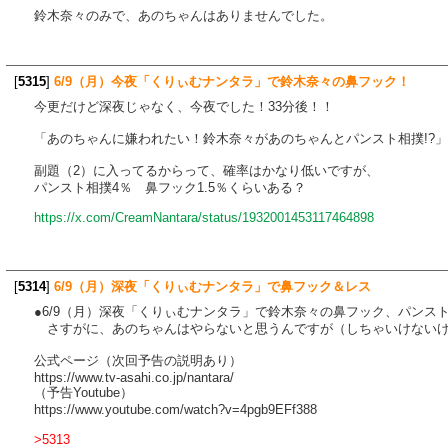
鈴木奈々のみで、あのちゃんはありませんでした。
[
5315
]
6/9（月）今夜「くりぃむナンタラ」で鈴木奈々の鼻フック！
今更だけど深夜じゃなく、今夜でした！33分後！！
「あのちゃんに嫌われたい！鈴木奈々があのちゃんとパンスト相撲!?」
副題（2）に入ってるからって、確率はかなり低いですが、
パンスト相撲4％ 鼻フック1.5％くらいある？
https://x.com/CreamNantara/status/1932001453117464898
[
5314
]
6/9（月）深夜「くりぃむナンタラ」で鼻フック＆レス
●6/9（月）深夜「くりぃむナンタラ」で鈴木奈々の鼻フック、パンス
さすがに、あのちゃんはやらないと思うんですが（しちゃいけないけど）
公式ページ（次回予告の説明あり）
https://www.tv-asahi.co.jp/nantara/
（予告Youtube）
https://www.youtube.com/watch?v=4pgb9EFf388
>5313