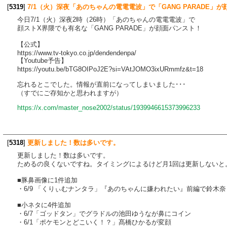
[
5319
]
7/1（火）深夜「あのちゃんの電電電波」で「GANG PARADE」が
今日7/1（火）深夜2時（26時）「あのちゃんの電電電波」で
顔ストX界隈でも有名な「GANG PARADE」が顔面パンスト！
【公式】
https://www.tv-tokyo.co.jp/dendendenpa/
【Youtube予告】
https://youtu.be/bTG8OIPoJ2E?si=VAtJOMO3ixURmmfz&t=18
忘れるとこでした。情報が直前になってしまいました･･･
（すでにご存知かと思われますが）
https://x.com/master_nose2002/status/1939946615373996233
[
5318
]
更新しました！数は多いです。
更新しました！数は多いです。
ためるの良くないですね。タイミングによるけど月1回は更新しないと
■豚鼻画像に1件追加
・6/9 「くりぃむナンタラ」『あのちゃんに嫌われたい』前編で鈴木
■小ネタに4件追加
・6/7「ゴッドタン」でグラドルの池田ゆうなが鼻にコイン
・6/1「ポケモンとどこいく！？」髙橋ひかるが変顔