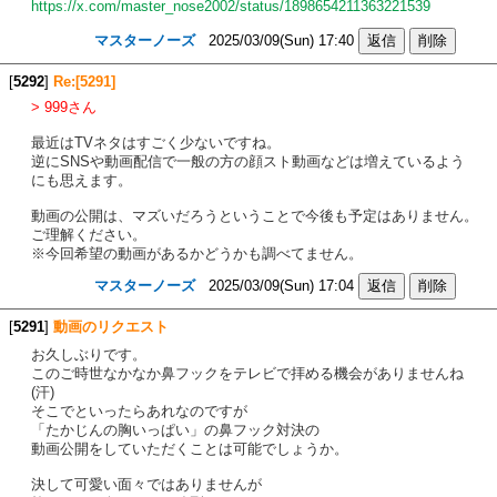
https://x.com/master_nose2002/status/1898654211363221539
マスターノーズ
2025/03/09(Sun) 17:40
[
5292
]
Re:[5291]
> 999さん
最近はTVネタはすごく少ないですね。
逆にSNSや動画配信で一般の方の顔スト動画などは増えているよう
にも思えます。
動画の公開は、マズいだろうということで今後も予定はありません。
ご理解ください。
※今回希望の動画があるかどうかも調べてません。
マスターノーズ
2025/03/09(Sun) 17:04
[
5291
]
動画のリクエスト
お久しぶりです。
このご時世なかなか鼻フックをテレビで拝める機会がありませんね
(汗)
そこでといったらあれなのですが
「たかじんの胸いっぱい」の鼻フック対決の
動画公開をしていただくことは可能でしょうか。
決して可愛い面々ではありませんが