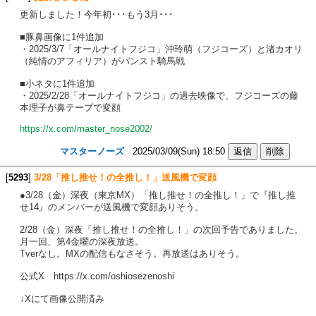
更新しました！今年初･･･もう3月･･･
■豚鼻画像に1件追加
・2025/3/7「オールナイトフジコ」沖玲萌（フジコーズ）と渚カオリ
（純情のアフィリア）がパンスト騎馬戦
■小ネタに1件追加
・2025/2/28「オールナイトフジコ」の過去映像で、フジコーズの藤
本理子が鼻テープで変顔
https://x.com/master_nose2002/
マスターノーズ
2025/03/09(Sun) 18:50
[
5293
]
3/28「推し推せ！の全推し！」送風機で変顔
●3/28（金）深夜（東京MX）「推し推せ！の全推し！」で『推し推
せ14』のメンバーが送風機で変顔ありそう。
2/28（金）深夜「推し推せ！の全推し！」の次回予告でありました。
月一回、第4金曜の深夜放送。
Tverなし。MXの配信もなさそう。再放送はありそう。
公式X https://x.com/oshiosezenoshi
↓Xにて画像公開済み