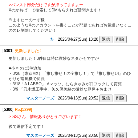
>パンスト部分だけですが持ってますよー
Xのかおぱ で検索してDMもらえれば話聞きます！
※ますたーのーず様
このようなXのアカウントを書くことが問題であればお気遣いなくこ
のスレ削除してください！
た
2025/04/27(Sun) 13:28
[
5301
]
更新しました！
更新しました！3件目は特に微妙なネタかもですが
■小ネタに3件追加
・3/28（東京MX）「推し推せ！の全推し！」で『推し推せ14』のひ
かりが送風機で変顔
・3/18「A LABBO」 Aマッソ、むらきゃみが口フックして変顔
・3/9 「乃木坂工事中」矢久保美緒の微妙な豚鼻＋おまけ
マスターノーズ
2025/04/13(Sun) 20:52
[
5300
]
Re:[5299]
> SSさん、情報ありがとうございます！
後で返信予定です！
マスターノーズ
2025/04/13(Sun) 20:50