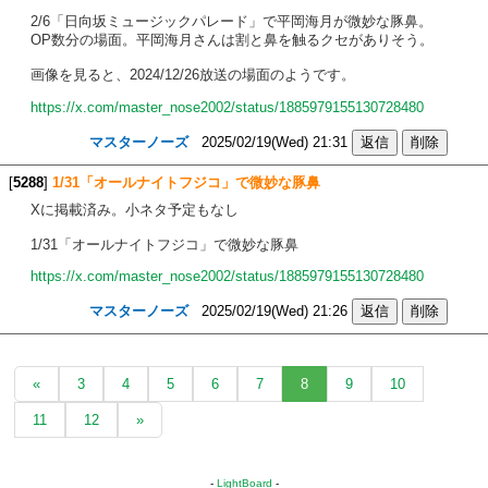
2/6「日向坂ミュージックパレード」で平岡海月が微妙な豚鼻。
OP数分の場面。平岡海月さんは割と鼻を触るクセがありそう。
画像を見ると、2024/12/26放送の場面のようです。
https://x.com/master_nose2002/status/1885979155130728480
マスターノーズ
2025/02/19(Wed) 21:31
[
5288
]
1/31「オールナイトフジコ」で微妙な豚鼻
Xに掲載済み。小ネタ予定もなし
1/31「オールナイトフジコ」で微妙な豚鼻
https://x.com/master_nose2002/status/1885979155130728480
マスターノーズ
2025/02/19(Wed) 21:26
«
3
4
5
6
7
8
9
10
11
12
»
-
LightBoard
-