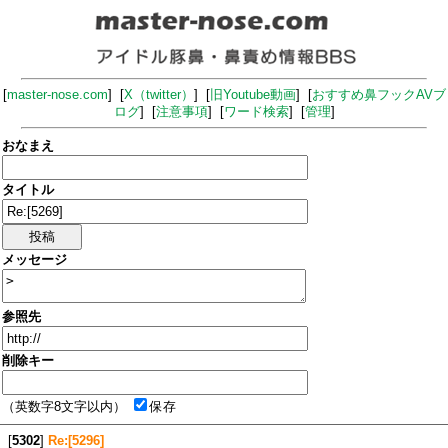
[
master-nose.com
] [
X（twitter）
] [
旧Youtube動画
] [
おすすめ鼻フックAVブ
ログ
] [
注意事項
] [
ワード検索
] [
管理
]
おなまえ
タイトル
メッセージ
参照先
削除キー
（英数字8文字以内）
保存
[
5302
]
Re:[5296]