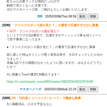
虻ちゃんの鼻フックが強烈だったので
動画で見たくなった次第です。
ぜひマスターノーズ様、ご検討よろしくお願いいたします。
999
2025/03/06(Thu) 08:59
[
5290
]
「クジャクのダンス誰が見た？」の番宣で広瀬すずが少し豚鼻
> 5277 クジャクのダンス誰が見た？
というドラマの1話番宣で、広瀬すずがティッシュで鼻を拭くシーン
で若干豚鼻になってます。
●「クジャクのダンス誰が見た？」の番宣で広瀬すずが少し豚鼻
前に探した時はタイミング悪く発見出来ず、今日チェックしたら分か
りました！
本編 1話でその場面がなかったように思いますが、みなさんどうでし
たか？
Xに画像とTverの番宣CM載せてます！
https://x.com/master_nose2002/status/1892203104222974248
マスターノーズ
2025/02/19(Wed) 22:24
[
5289
]
2/6「日向坂ミュージックパレード」で微妙な豚鼻
Xに掲載済み。小ネタ予定もなし