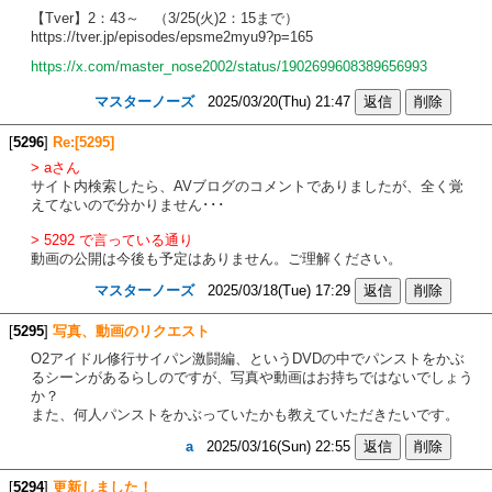
【Tver】2：43～ （3/25(火)2：15まで）
https://tver.jp/episodes/epsme2myu9?p=165
https://x.com/master_nose2002/status/1902699608389656993
マスターノーズ
2025/03/20(Thu) 21:47
[
5296
]
Re:[5295]
> aさん
サイト内検索したら、AVブログのコメントでありましたが、全く覚
えてないので分かりません･･･
> 5292 で言っている通り
動画の公開は今後も予定はありません。ご理解ください。
マスターノーズ
2025/03/18(Tue) 17:29
[
5295
]
写真、動画のリクエスト
O2アイドル修行サイパン激闘編、というDVDの中でパンストをかぶ
るシーンがあるらしのですが、写真や動画はお持ちではないでしょう
か？
また、何人パンストをかぶっていたかも教えていただきたいです。
a
2025/03/16(Sun) 22:55
[
5294
]
更新しました！