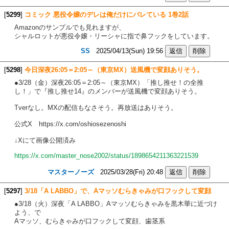
[
5299
]
コミック 悪役令嬢のデレは俺だけにバレている 1巻2話
Amazonのサンプルでも見れますが、
シャルロットが悪役令嬢・リーシャに指で鼻フックをしています。
SS
2025/04/13(Sun) 19:56
[
5298
]
今日深夜26:05＝2:05～（東京MX）送風機で変顔ありそう。
●3/28（金）深夜26:05＝2:05～（東京MX）「推し推せ！の全推
し！」で『推し推せ14』のメンバーが送風機で変顔ありそう。
Tverなし。MXの配信もなさそう。再放送はありそう。
公式X https://x.com/oshiosezenoshi
↓Xにて画像公開済み
https://x.com/master_nose2002/status/1898654211363221539
マスターノーズ
2025/03/28(Fri) 20:48
[
5297
]
3/18「A LABBO」で、Aマッソむらきゃみが口フックして変顔
●3/18（火）深夜「A LABBO」Aマッソむらきゃみを黒木華に近づけ
よう、で
Aマッソ、むらきゃみが口フックして変顔、歯茎系