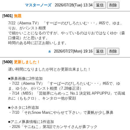
マスターノーズ
2026/07/28(Tue) 13:34
[
5401
]
無題
7/22（Abema TV） 「すーぱーのびしろたいむ･・･」#65で、ゆま、
りお、がパンスト相撲
で細かいことになるのですが、やっているのはりおではなくゆか（森
口優花）だと思います。
時間のある時に訂正お願いします。
a
2026/07/27(Mon) 19:16
[
5400
]
更新しました！
遅い時間になりましたが何とか更新出来ました！
■豚鼻画像に2件追加
・7/22（Abema TV） 「すーぱーのびしろたいむ･・･」#65で、ゆ
ま、ゆうか、がパンスト相撲（7.28修正済）
・7/14（MBS）「芸能界にらめっこ No.1 決定戦 APPUPPU」で高城
れに（ももクロ）、キンタロー他が変顔
■小ネタに1件追加
・7/10 「それSnow Manにやらせて下さい」で夏帆が少し豚鼻
■アニメ豚鼻情報に1件追加
・2026「ヤニねこ」第3話でカンサイさんが鼻フック