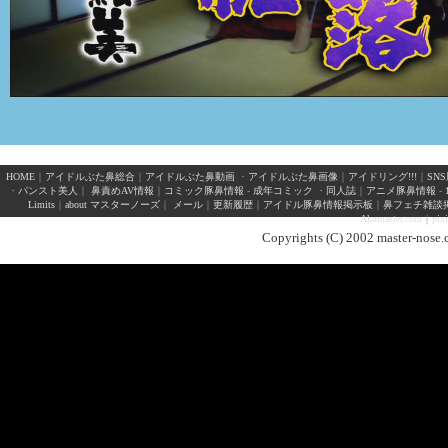
HOME
｜
アイドルぶた鼻総合
｜
アイドルぶた鼻動画
・
アイドルぶた鼻画像
｜
アイドリング!!!
｜
SN
・
パンスト美人
｜
鼻責めAV情報
｜
コミック豚鼻情報
-
成年コミック
・
同人誌
｜
アニメ豚鼻情報
-
Limits
｜
about マスターノーズ
｜
メール
｜
更新履歴
｜
アイドル豚鼻情報掲示板
｜
鼻フェチ雑談
Akumaster.com
｜
pix
Copyrights (C) 2002 master-nose.