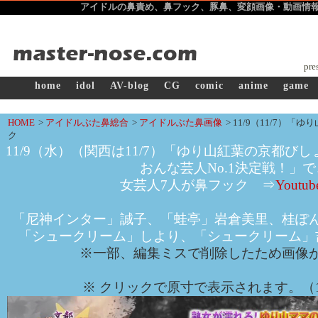
アイドルの鼻責め、鼻フック、豚鼻、変顔
画像・動画情報サ
pre
home
idol
AV-blog
CG
comic
anime
game
HOME
>
アイドルぶた鼻総合
>
アイドルぶた鼻画像
>
11/9（11/7）
ク
11/9（水）（関西は11/7）「ゆり山紅葉の京都び
おんな芸人No.1決定戦！」で
女芸人7人が鼻フック ⇒
Youtu
「尼神インター」誠子、「蛙亭」岩倉美里、桂ぽ
「シュークリーム」しより、「シュークリーム」
※一部、編集ミスで削除したため画像
※ クリックで原寸で表示されます。（12