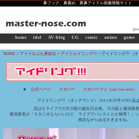
鼻フック、鼻責め、豚鼻アイドル画像
情報サイト ma
pre
home
idol
AV-blog
CG
comic
anime
game
HOME
>
アイドルぶた鼻総合
>
アイドルドリング!!!
>
アイドリング!!! （オン
★
公式ページ
スカパー
スカパーフジ（one two next）
アイドリング!!! （オンデマンド） 2011/8/29号 #783
品はちライブでの大川藍の誕生日企画。 大川藍と菊池亜
菊池亜美が「スタジオならいいけど、ライブでパンストとか無理！」っ
残念ながらゆるすぎますね。