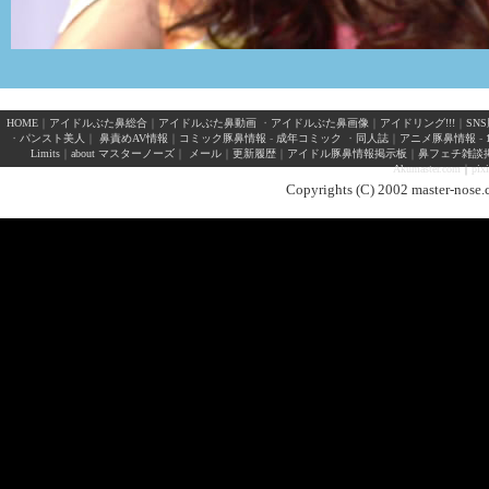
HOME
｜
アイドルぶた鼻総合
｜
アイドルぶた鼻動画
・
アイドルぶた鼻画像
｜
アイドリング!!!
｜
SN
・
パンスト美人
｜
鼻責めAV情報
｜
コミック豚鼻情報
-
成年コミック
・
同人誌
｜
アニメ豚鼻情報
-
Limits
｜
about マスターノーズ
｜
メール
｜
更新履歴
｜
アイドル豚鼻情報掲示板
｜
鼻フェチ雑談
Akumaster.com
｜
pix
Copyrights (C) 2002 master-nose.