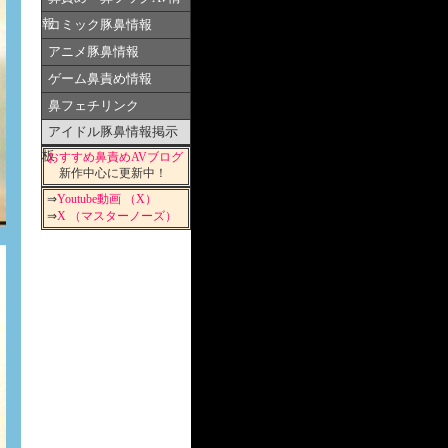
報
コミック豚鼻情報
アニメ豚鼻情報
ゲーム鼻責め情報
鼻フェチリンク
アイドル豚鼻情報掲示
板
おすすめ鼻責めAVブログ
新作中心に更新中！
⇒
Youtube動画 （X）
⇒
X （マスターノーズ）