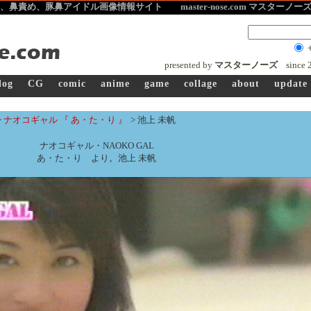
、鼻責め、豚鼻アイドル画像
情報サイト master-nose.com マスターノ
presented by
マスターノーズ
since
log
CG
comic
anime
game
collage
about
update
>
ナオコギャル 『 あ・た・り 』
>
池上 未帆
ナオコギャル・NAOKO GAL
あ・た・り より。池上 未帆