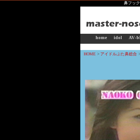
鼻フック
home
idol
AV-b
HOME
>
アイドルぶた鼻総合