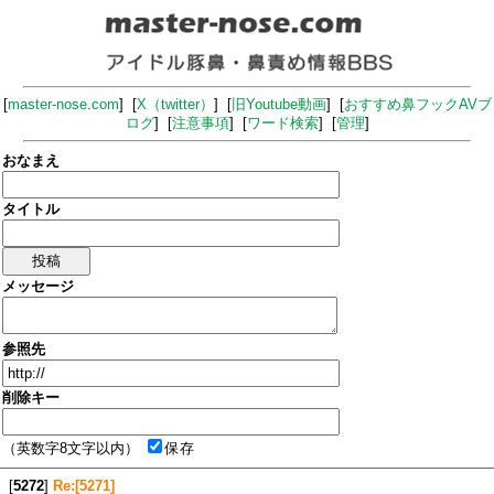
[
master-nose.com
] [
X（twitter）
] [
旧Youtube動画
] [
おすすめ鼻フックAVブ
ログ
] [
注意事項
] [
ワード検索
] [
管理
]
おなまえ
タイトル
メッセージ
参照先
削除キー
（英数字8文字以内）
保存
[
5272
]
Re:[5271]