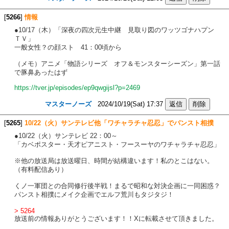
[
5266
]
情報
●10/17（木）「深夜の四次元生中継 見取り図のワッツゴナハプン
ＴＶ」
一般女性？の顔スト 41：00頃から
（メモ）アニメ「物語シリーズ オフ＆モンスターシーズン」第一話
で豚鼻あったはず
https://tver.jp/episodes/ep9qwgijsl?p=2469
マスターノーズ
2024/10/19(Sat) 17:37
[
5265
]
10/22（火）サンテレビ他「ワチャラチャ忍忍」でパンスト相撲
●10/22（火）サンテレビ 22：00～
「カベポスター・天才ピアニスト・フースーヤのワチャラチャ忍忍」
※他の放送局は放送曜日、時間が結構違います！私のとこはない。
（有料配信あり）
くノ一軍団との合同修行後半戦！まるで昭和な対決企画に一同困惑？
パンスト相撲にメイク企画でエルフ荒川もタジタジ！
> 5264
放送前の情報ありがとうございます！！Xに転載させて頂きました。