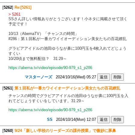
[
5262
]
Re:[5261]
> 5261
SSさん詳しい情報ありがとうございます！小ネタに掲載させて頂く
予定です！
10/13（AbemaTV）「チャンスの時間」
#286：第１回私が一番カワイイオーディション美女たちの百花繚乱
グラビアアイドルの池田ゆうなが鼻に100円玉を4枚入れてどじょう
すくい
10/20頃まで無料配信？ 31:29～
https://abema.tv/video/episode/90-979_s1_p286
マスターノーズ
2024/10/16(Wed) 05:27
[
5261
]
第１回私が一番カワイイオーディション美女たちの百花繚乱
チャンスの時間でグラビアアイドルの池田ゆうなが鼻に100円玉を入
れてどじょうすくいをしています。31:29～
https://abema.tv/video/episode/90-979_s1_p286
SS
2024/10/14(Mon) 12:07
[
5260
]
9/24「新しい学校のリーダーズの課外授業」で微妙に豚鼻