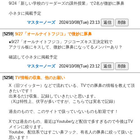
9/24「新しい学校のリーダーズの課外授業」で2名が微妙に豚鼻
小ネタに掲載予定
マスターノーズ
2024/10/08(Tue) 23:13
[
5259
]
9/27「オールナイトフジコ」で微妙に豚鼻
●9/27「オールナイトフジコ」フジコーズキス王決定戦で
アクリル板にキスして、微妙に豚鼻になってるメンバーあり？
確認して小ネタに掲載予定
マスターノーズ
2024/10/08(Tue) 23:12
[
5258
]
TV情報の収集、他のお願い
X（旧ツイッター）などで流れている、TVでの豚鼻の情報を教えて頂
きたいです！
出来るだけ収集、記録していきたいと思います。
（Xは特性上、伏字が多いですが、こちらでは実名で記録）
過去のもので、このサイトで扱っていないものも歓迎です！
Xでは過去のもの、最近はYoutubeなど配信で多すぎるので今後はTV
メインに絞ります。
Youtube、配信系ではすごい鼻フック、有名人の豚鼻に絞って扱いと
思います！