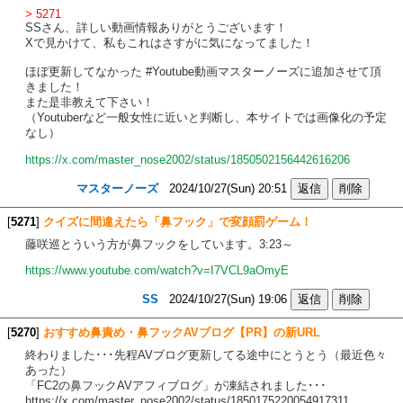
> 5271
SSさん、詳しい動画情報ありがとうございます！
Xで見かけて、私もこれはさすがに気になってました！
ほぼ更新してなかった #Youtube動画マスターノーズに追加させて頂
きました！
また是非教えて下さい！
（Youtuberなど一般女性に近いと判断し、本サイトでは画像化の予定
なし）
https://x.com/master_nose2002/status/1850502156442616206
マスターノーズ
2024/10/27(Sun) 20:51
[
5271
]
クイズに間違えたら「鼻フック」で変顔罰ゲーム！
藤咲巡とういう方が鼻フックをしています。3:23～
https://www.youtube.com/watch?v=I7VCL9aOmyE
SS
2024/10/27(Sun) 19:06
[
5270
]
おすすめ鼻責め・鼻フックAVブログ【PR】の新URL
終わりました･･･先程AVブログ更新してる途中にとうとう（最近色々
あった）
「FC2の鼻フックAVアフィブログ」が凍結されました･･･
https://x.com/master_nose2002/status/1850175220054917311