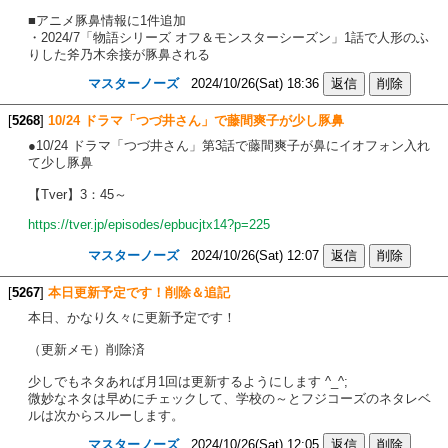
■アニメ豚鼻情報に1件追加
・2024/7「物語シリーズ オフ＆モンスターシーズン」1話で人形のふ
りした斧乃木余接が豚鼻される
マスターノーズ
2024/10/26(Sat) 18:36
[
5268
]
10/24 ドラマ「つづ井さん」で藤間爽子が少し豚鼻
●10/24 ドラマ「つづ井さん」第3話で藤間爽子が鼻にイオフォン入れ
て少し豚鼻
【Tver】3：45～
https://tver.jp/episodes/epbucjtx14?p=225
マスターノーズ
2024/10/26(Sat) 12:07
[
5267
]
本日更新予定です！削除＆追記
本日、かなり久々に更新予定です！
（更新メモ）削除済
少しでもネタあれば月1回は更新するようにします ^_^;
微妙なネタは早めにチェックして、学校の～とフジコーズのネタレベ
ルは次からスルーします。
マスターノーズ
2024/10/26(Sat) 12:05