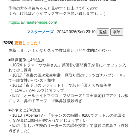
予備の方を今後ちゃんと見やすく仕上げて行くので
よろしければどうかブックマークお願い致します (。。)
https://av.master-nose.com/
マスターノーズ
2024/10/26(Sat) 23:10
[
5269
]
更新しました！
更新しました！かなり久々で数は多いけど全体的に小粒･･･
■豚鼻画像に4件追加
・10/24 ドラマ「つづ井さん」第3話で藤間爽子が鼻にイオフォン入
れて少し豚鼻
・10/17「深夜の四次元生中継 見取り図のワッツゴナハプンＴＶ」
で一般女性がパンスト相撲
・10/12「夜明けのラヴィット！」で若月千夏と大谷映美里
（=LOVE）がセルフ顔面ラップ
・9/27「オールナイトフジコ」フジコーズキス王決定戦でアクリル板
にキス、鼻のドアップ ※豚鼻は微妙過ぎ
■小ネタに2件追加
・10/13（AbemaTV）「チャンスの時間」#286でグラドルの池田ゆ
うなが鼻に100円玉4枚入れてどじょうすくい
・9/24「新しい学校のリーダーズの課外授業」で微妙に豚鼻？（微妙
過ぎました）