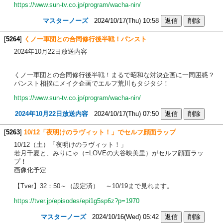
https://www.sun-tv.co.jp/program/wacha-nin/
マスターノーズ
2024/10/17(Thu) 10:58
[
5264
]
くノ一軍団との合同修行後半戦！パンスト
2024年10月22日放送内容
くノ一軍団との合同修行後半戦！まるで昭和な対決企画に一同困惑？
パンスト相撲にメイク企画でエルフ荒川もタジタジ！
https://www.sun-tv.co.jp/program/wacha-nin/
2024年10月22日放送内容
2024/10/17(Thu) 07:50
[
5263
]
10/12「夜明けのラヴィット！」でセルフ顔面ラップ
10/12（土）「夜明けのラヴィット！」
若月千夏と、みりにゃ（=LOVEの大谷映美里）がセルフ顔面ラッ
プ！
画像化予定
【Tver】32：50～（設定済） ～10/19まで見れます。
https://tver.jp/episodes/epi1g5sp6z?p=1970
マスターノーズ
2024/10/16(Wed) 05:42